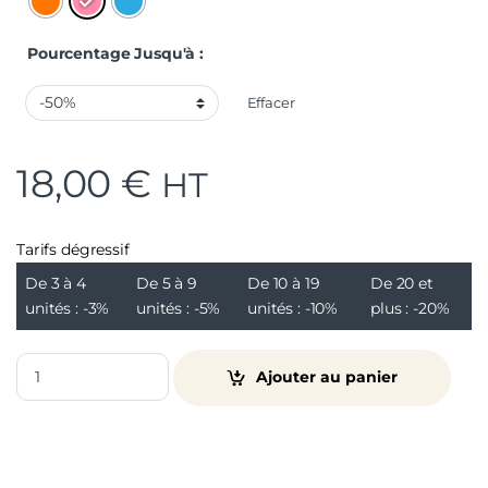
Pourcentage Jusqu'à :
Effacer
18,00
€
HT
Tarifs dégressif
De 3 à 4
De 5 à 9
De 10 à 19
De 20 et
unités :
-3%
unités :
-5%
unités :
-10%
plus :
-20%
Ajouter au panier