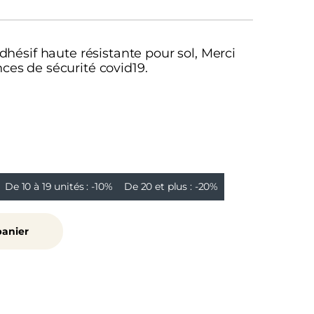
ésif haute résistante pour sol, Merci
nces de sécurité covid19.
De 10 à 19 unités :
-10%
De 20 et plus :
-20%
panier