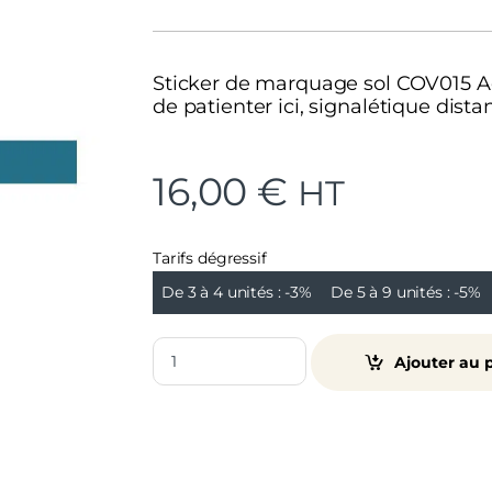
Sticker de marquage sol COV015 Adh
de patienter ici, signalétique dista
16,00
€
HT
Tarifs dégressif
De 3 à 4 unités :
-3%
De 5 à 9 unités :
-5%
Ajouter au 