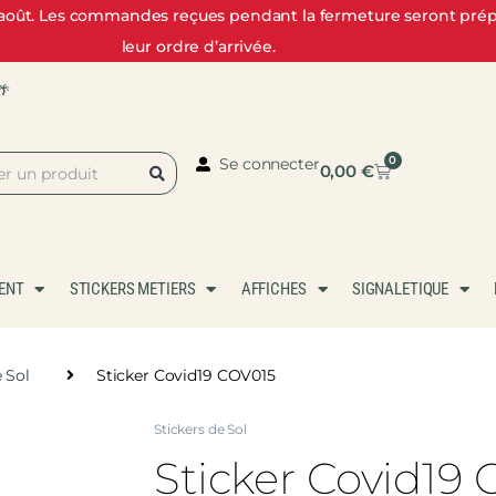
3 août. Les commandes reçues pendant la fermeture seront prépa
leur ordre d’arrivée.
🌴
0
Se connecter
0,00
€
ENT
STICKERS METIERS
AFFICHES
SIGNALETIQUE
e Sol
Sticker Covid19 COV015
Stickers de Sol
Sticker Covid19