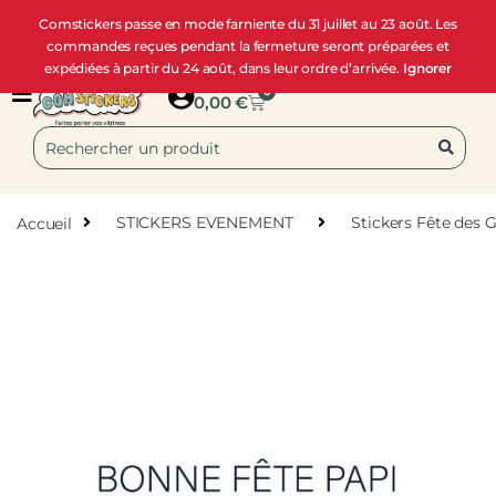
Comstickers passe en mode farniente du 31 juillet au 23 août. Les
commandes reçues pendant la fermeture seront préparées et
expédiées à partir du 24 août, dans leur ordre d’arrivée.
Ignorer
0
0,00
€
Accueil
STICKERS EVENEMENT
Stickers Fête des