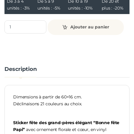
De 3 à 4
De 5 à 9
De 10 à 19
De 20 et
unités :
-3%
unités :
-5%
unités :
-10%
plus :
-20%
Ajouter au panier
Description
Dimensions à partir de 60×16 cm.
Déclinaisons 21 couleurs au choix.
Sticker fête des grand-pères élégant “Bonne fête
Papi”
avec ornement florale et cœur, en vinyl